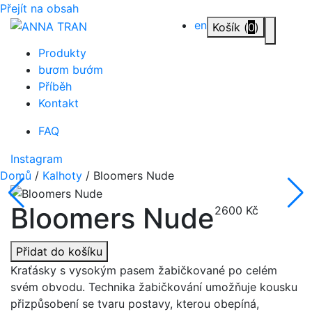
Přejít na obsah
en
Košík (
0
)
Přepnou
Produkty
bươm bướm
Příběh
Kontakt
FAQ
Instagram
Domů
/
Kalhoty
/ Bloomers Nude
Bloomers Nude
2600
Kč
Přidat do košíku
Kraťásky s vysokým pasem žabičkované po celém
svém obvodu. Technika žabičkování umožňuje kousku
přizpůsobení se tvaru postavy, kterou obepíná,