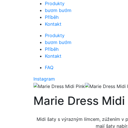
Přejít
Produkty
na
bươm bướm
obsah
Příběh
Kontakt
Produkty
bươm bướm
Příběh
Kontakt
FAQ
Instagram
Marie Dress Midi
Midi šaty s výrazným límcem, zúžením v pas
mají šaty nabí