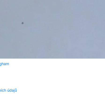
ngham
ích údajů