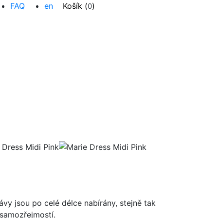
FAQ
en
Košík (
)
0
ávy jsou po celé délce nabírány, stejně tak
 samozřejmostí.