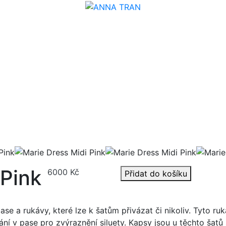
 Pink
6000
Kč
Přidat do košíku
e a rukávy, které lze k šatům přivázat či nikoliv. Tyto ruk
rání v pase pro zvýraznění siluety. Kapsy jsou u těchto šatů