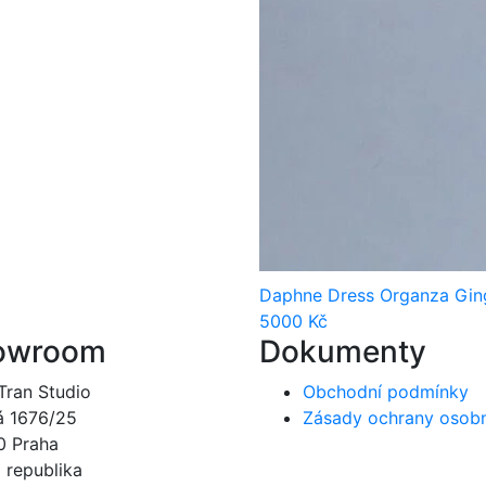
Daphne Dress Organza Gi
5000
Kč
owroom
Dokumenty
Tran Studio
Obchodní podmínky
á 1676/25
Zásady ochrany osobn
0 Praha
 republika