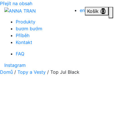
Přejít na obsah
en
Košík (
0
)
Přepnou
Produkty
bươm bướm
Příběh
Kontakt
FAQ
Instagram
Domů
/
Topy a Vesty
/ Top Jul Black