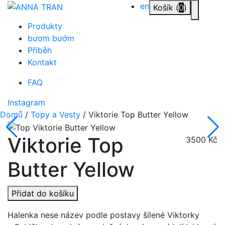
Přejít
en
Košík (
0
)
Přepnou
na
Produkty
obsah
bươm bướm
Příběh
Kontakt
FAQ
Instagram
Domů
/
Topy a Vesty
/ Viktorie Top Butter Yellow
Viktorie Top
3500
Kč
Butter Yellow
Přidat do košíku
Halenka nese název podle postavy šílené Viktorky