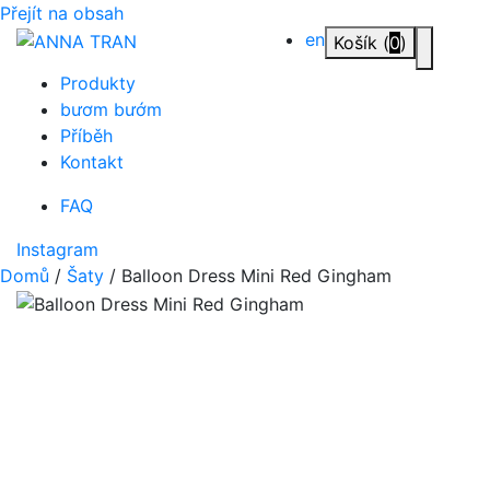
Přejít na obsah
en
Košík (
0
)
Přepnou
Produkty
bươm bướm
Příběh
Kontakt
FAQ
Instagram
Domů
/
Šaty
/ Balloon Dress Mini Red Gingham